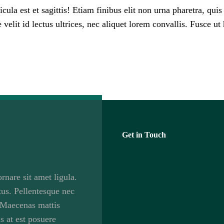
la est et sagittis! Etiam finibus elit non urna pharetra, quis
 velit id lectus ultrices, nec aliquet lorem convallis. Fusce ut
Get in Touch
rnare sit amet ligula.
us. Pellentesque nec
x. Maecenas mattis
s at est posuere