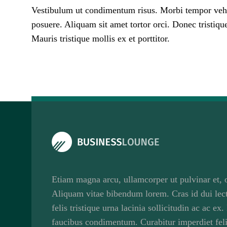
Vestibulum ut condimentum risus. Morbi tempor vehicu
posuere. Aliquam sit amet tortor orci. Donec tristique
Mauris tristique mollis ex et porttitor.
Etiam magna arcu, ullamcorper ut pulvinar et, o
Aliquam vitae bibendum lorem. Cras id dui lect
felis tristique urna lacinia sollicitudin ac ac e
faucibus condimentum. Curabitur imperdiet feli