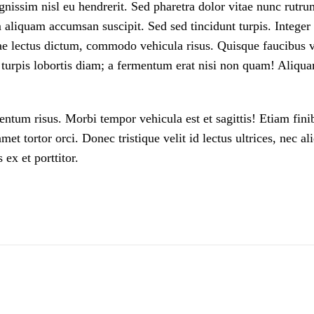
nissim nisl eu hendrerit. Sed pharetra dolor vitae nunc rutrum 
liquam accumsan suscipit. Sed sed tincidunt turpis. Integer 
ae lectus dictum, commodo vehicula risus. Quisque faucibus ve
turpis lobortis diam; a fermentum erat nisi non quam! Aliquam 
tum risus. Morbi tempor vehicula est et sagittis! Etiam finib
met tortor orci. Donec tristique velit id lectus ultrices, nec a
 ex et porttitor.