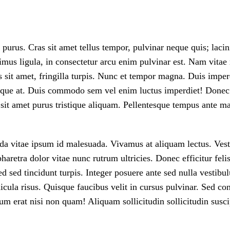
t purus. Cras sit amet tellus tempor, pulvinar neque quis; lac
imus ligula, in consectetur arcu enim pulvinar est. Nam vitae
os sit amet, fringilla turpis. Nunc et tempor magna. Duis impe
stique at. Duis commodo sem vel enim luctus imperdiet! Done
l sit amet purus tristique aliquam. Pellentesque tempus ante m
ida vitae ipsum id malesuada. Vivamus at aliquam lectus. Ves
aretra dolor vitae nunc rutrum ultricies. Donec efficitur feli
sed tincidunt turpis. Integer posuere ante sed nulla vestibu
ula risus. Quisque faucibus velit in cursus pulvinar. Sed con
um erat nisi non quam! Aliquam sollicitudin sollicitudin susci