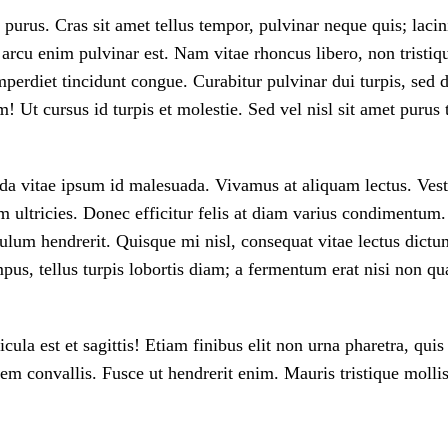
t purus. Cras sit amet tellus tempor, pulvinar neque quis; laci
arcu enim pulvinar est. Nam vitae rhoncus libero, non tristiqu
mperdiet tincidunt congue. Curabitur pulvinar dui turpis, se
 Ut cursus id turpis et molestie. Sed vel nisl sit amet purus 
ida vitae ipsum id malesuada. Vivamus at aliquam lectus. Ves
rum ultricies. Donec efficitur felis at diam varius condiment
ibulum hendrerit. Quisque mi nisl, consequat vitae lectus dic
pus, tellus turpis lobortis diam; a fermentum erat nisi non qu
a est et sagittis! Etiam finibus elit non urna pharetra, quis
orem convallis. Fusce ut hendrerit enim. Mauris tristique mollis 