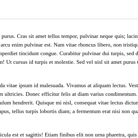
t purus. Cras sit amet tellus tempor, pulvinar neque quis; laci
arcu enim pulvinar est. Nam vitae rhoncus libero, non tristiqu
mperdiet tincidunt congue. Curabitur pulvinar dui turpis, se
 Ut cursus id turpis et molestie. Sed vel nisl sit amet purus 
ida vitae ipsum id malesuada. Vivamus at aliquam lectus. Ves
rum ultricies. Donec efficitur felis at diam varius condiment
ibulum hendrerit. Quisque mi nisl, consequat vitae lectus dic
pus, tellus turpis lobortis diam; a fermentum erat nisi non qu
a est et sagittis! Etiam finibus elit non urna pharetra, quis