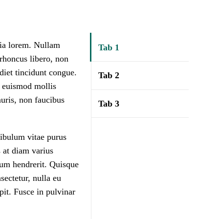
inia lorem. Nullam
Tab 1
 rhoncus libero, non
rdiet tincidunt congue.
Tab 2
c euismod mollis
auris, non faucibus
Tab 3
tibulum vitae purus
s at diam varius
lum hendrerit. Quisque
sectetur, nulla eu
pit. Fusce in pulvinar