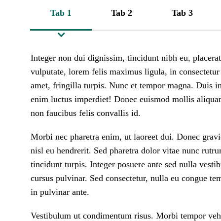
Tab 1
Tab 2
Tab 3
Integer non dui dignissim, tincidunt nibh eu, placera
vulputate, lorem felis maximus ligula, in consectetur 
amet, fringilla turpis. Nunc et tempor magna. Duis i
enim luctus imperdiet! Donec euismod mollis aliquam!
non faucibus felis convallis id.
Morbi nec pharetra enim, ut laoreet dui. Donec grav
nisl eu hendrerit. Sed pharetra dolor vitae nunc rut
tincidunt turpis. Integer posuere ante sed nulla vest
cursus pulvinar. Sed consectetur, nulla eu congue tem
in pulvinar ante.
Vestibulum ut condimentum risus. Morbi tempor vehicul